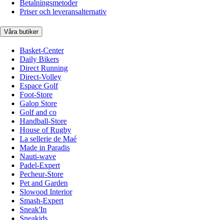
Betalningsmetoder
Priser och leveransalternativ
Våra butiker
Basket-Center
Daily Bikers
Direct Running
Direct-Volley
Espace Golf
Foot-Store
Galop Store
Golf and co
Handball-Store
House of Rugby
La sellerie de Maé
Made in Paradis
Nauti-wave
Padel-Expert
Pecheur-Store
Pet and Garden
Slowood Interior
Smash-Expert
Sneak'In
Sneakids