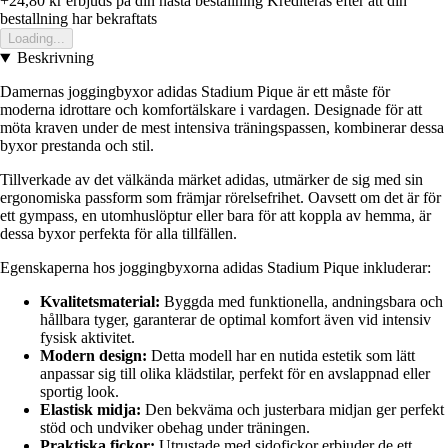
+24,80 kr
erbjuds pa din nasta bestallning
Krediteras efter att din
bestallning har bekraftats
Loading...
Beskrivning
Damernas joggingbyxor adidas Stadium Pique är ett måste för
moderna idrottare och komfortälskare i vardagen. Designade för att
möta kraven under de mest intensiva träningspassen, kombinerar dessa
byxor prestanda och stil.
Tillverkade av det välkända märket adidas, utmärker de sig med sin
ergonomiska passform som främjar rörelsefrihet. Oavsett om det är för
ett gympass, en utomhuslöptur eller bara för att koppla av hemma, är
dessa byxor perfekta för alla tillfällen.
Egenskaperna hos joggingbyxorna adidas Stadium Pique inkluderar:
Kvalitetsmaterial:
Byggda med funktionella, andningsbara och
hållbara tyger, garanterar de optimal komfort även vid intensiv
fysisk aktivitet.
Modern design:
Detta modell har en nutida estetik som lätt
anpassar sig till olika klädstilar, perfekt för en avslappnad eller
sportig look.
Elastisk midja:
Den bekväma och justerbara midjan ger perfekt
stöd och undviker obehag under träningen.
Praktiska fickor:
Utrustade med sidofickor erbjuder de ett