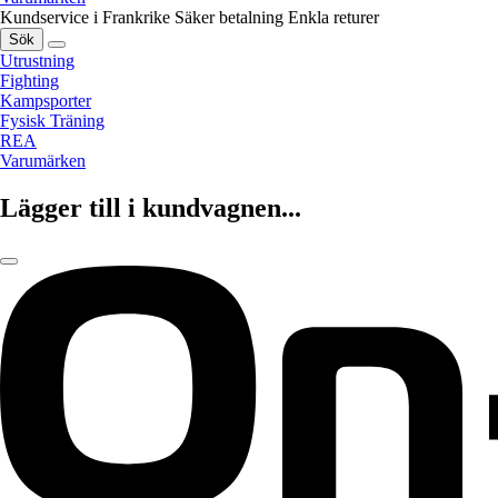
Kundservice i Frankrike
Säker betalning
Enkla returer
Sök
Utrustning
Fighting
Kampsporter
Fysisk Träning
REA
Varumärken
Lägger till i kundvagnen...