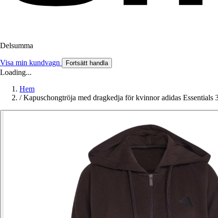
Delsumma
Visa min kundvagn
Fortsätt handla
Loading...
Hem
/
Kapuschongtröja med dragkedja för kvinnor adidas Essentials 3