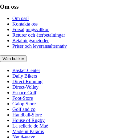
Om oss
Om oss?
Kontakta oss
Försäljningsvillkor
Returer och återbetalningar
Betalningsmetoder
Priser och leveransalternativ
Våra butiker
Basket-Center
Daily Bikers
Direct Running
Direct-Volley
Espace Golf
Foot-Store
Galop Store
Golf and co
Handball-Store
House of Rugby
La sellerie de Maé
Made in Paradis
Nauti-wave