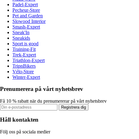
Padel-Expert
Pecheur-Store
Pet and Garden
Slowood Interior
Smash-Expert
Sneak'In
Sneakids
Sport is good
Training-Fit
Trek-Expert
Triathlon-Expert
TripnBikers
Vélo-Store
Winter-Expert
Prenumerera på vårt nyhetsbrev
Få 10 % rabatt när du prenumererar på vårt nyhetsbrev
Registrera dig
Håll kontakten
Följ oss på sociala medier