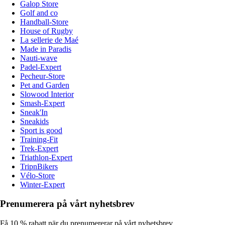
Galop Store
Golf and co
Handball-Store
House of Rugby
La sellerie de Maé
Made in Paradis
Nauti-wave
Padel-Expert
Pecheur-Store
Pet and Garden
Slowood Interior
Smash-Expert
Sneak'In
Sneakids
Sport is good
Training-Fit
Trek-Expert
Triathlon-Expert
TripnBikers
Vélo-Store
Winter-Expert
Prenumerera på vårt nyhetsbrev
Få 10 % rabatt när du prenumererar på vårt nyhetsbrev