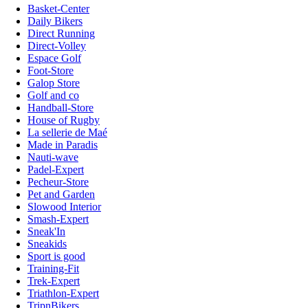
Basket-Center
Daily Bikers
Direct Running
Direct-Volley
Espace Golf
Foot-Store
Galop Store
Golf and co
Handball-Store
House of Rugby
La sellerie de Maé
Made in Paradis
Nauti-wave
Padel-Expert
Pecheur-Store
Pet and Garden
Slowood Interior
Smash-Expert
Sneak'In
Sneakids
Sport is good
Training-Fit
Trek-Expert
Triathlon-Expert
TripnBikers