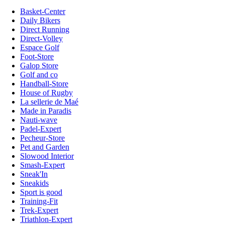
Basket-Center
Daily Bikers
Direct Running
Direct-Volley
Espace Golf
Foot-Store
Galop Store
Golf and co
Handball-Store
House of Rugby
La sellerie de Maé
Made in Paradis
Nauti-wave
Padel-Expert
Pecheur-Store
Pet and Garden
Slowood Interior
Smash-Expert
Sneak'In
Sneakids
Sport is good
Training-Fit
Trek-Expert
Triathlon-Expert