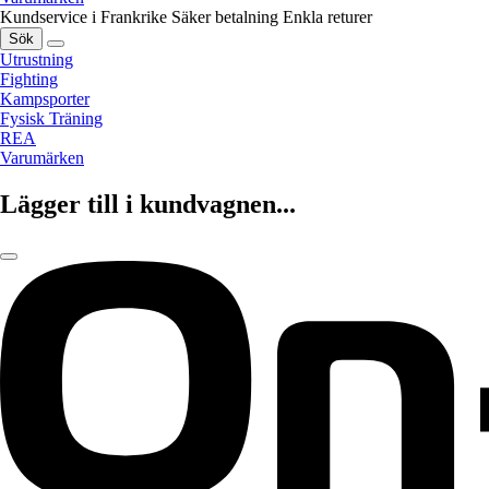
Kundservice i Frankrike
Säker betalning
Enkla returer
Sök
Utrustning
Fighting
Kampsporter
Fysisk Träning
REA
Varumärken
Lägger till i kundvagnen...