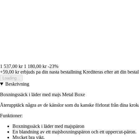
1 537,00 kr
1 180,00 kr
-23%
+59,00 kr
erbjuds pa din nasta bestallning
Krediteras efter att din besta
Loading...
Beskrivning
Boxningssäck i läder med majs Metal Boxe
Återupptäck några av de känslor som du kanske förlorat från dina kroka
Funktioner:
Boxningssäck i läder med majspäron
En blandning av ett majsboxningspäron och ett uppercut-päron.
Mycket bra vikt.