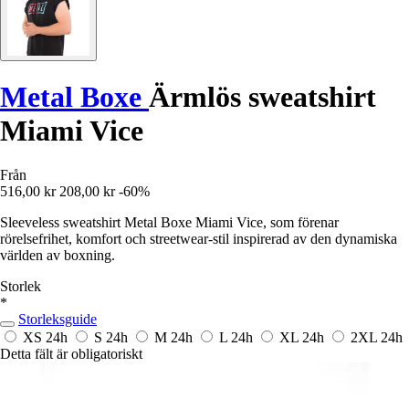
Metal Boxe
Ärmlös sweatshirt
Miami Vice
Från
516,00 kr
208,00 kr
-60%
Sleeveless sweatshirt Metal Boxe Miami Vice, som förenar
rörelsefrihet, komfort och streetwear-stil inspirerad av den dynamiska
världen av boxning.
Storlek
*
Storleksguide
XS
24h
S
24h
M
24h
L
24h
XL
24h
2XL
24h
Detta fält är obligatoriskt