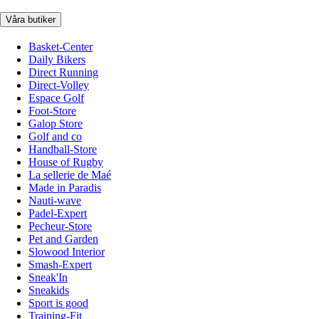
Våra butiker
Basket-Center
Daily Bikers
Direct Running
Direct-Volley
Espace Golf
Foot-Store
Galop Store
Golf and co
Handball-Store
House of Rugby
La sellerie de Maé
Made in Paradis
Nauti-wave
Padel-Expert
Pecheur-Store
Pet and Garden
Slowood Interior
Smash-Expert
Sneak'In
Sneakids
Sport is good
Training-Fit