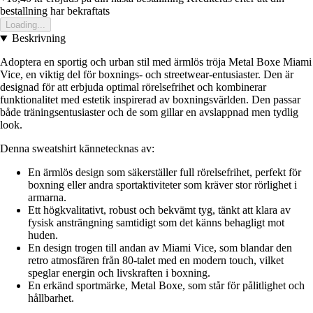
bestallning har bekraftats
Loading...
Beskrivning
Adoptera en sportig och urban stil med ärmlös tröja Metal Boxe Miami
Vice, en viktig del för boxnings- och streetwear-entusiaster. Den är
designad för att erbjuda optimal rörelsefrihet och kombinerar
funktionalitet med estetik inspirerad av boxningsvärlden. Den passar
både träningsentusiaster och de som gillar en avslappnad men tydlig
look.
Denna sweatshirt kännetecknas av:
En ärmlös design som säkerställer full rörelsefrihet, perfekt för
boxning eller andra sportaktiviteter som kräver stor rörlighet i
armarna.
Ett högkvalitativt, robust och bekvämt tyg, tänkt att klara av
fysisk ansträngning samtidigt som det känns behagligt mot
huden.
En design trogen till andan av Miami Vice, som blandar den
retro atmosfären från 80-talet med en modern touch, vilket
speglar energin och livskraften i boxning.
En erkänd sportmärke, Metal Boxe, som står för pålitlighet och
hållbarhet.