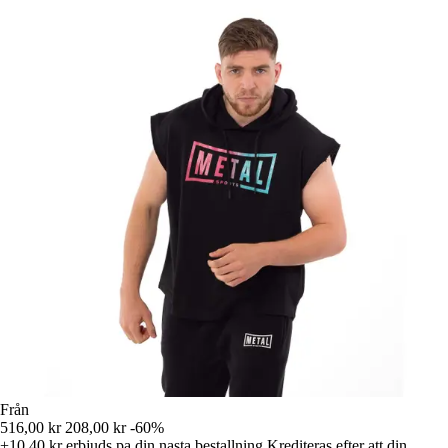
Från
516,00 kr
208,00 kr
-60%
+10,40 kr
erbjuds pa din nasta bestallning
Krediteras efter att din