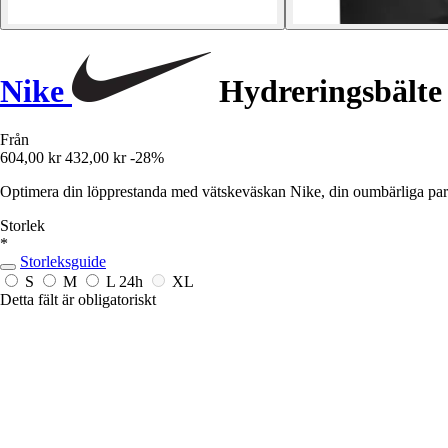
Nike
Hydreringsbälte
Från
604,00 kr
432,00 kr
-28%
Optimera din löpprestanda med vätskeväskan Nike, din oumbärliga partn
Storlek
*
Storleksguide
S
M
L
24h
XL
Detta fält är obligatoriskt