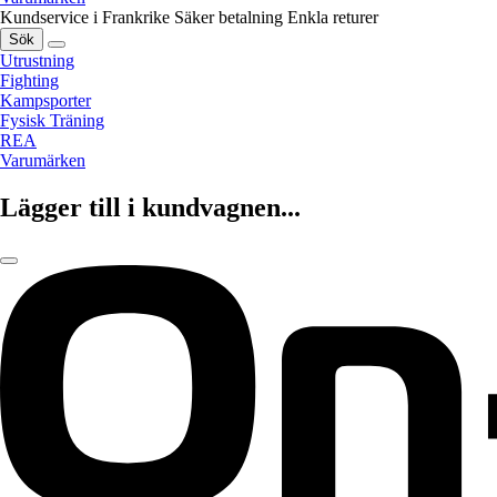
Kundservice i Frankrike
Säker betalning
Enkla returer
Sök
Utrustning
Fighting
Kampsporter
Fysisk Träning
REA
Varumärken
Lägger till i kundvagnen...