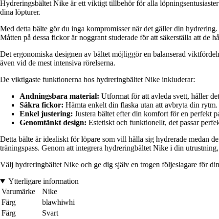
Hydreringsbältet Nike är ett viktigt tillbehör för alla löpningsentusiast
dina löpturer.
Med detta bälte gör du inga kompromisser när det gäller din hydrering. 
Måtten på dessa fickor är noggrant studerade för att säkerställa att de hå
Det ergonomiska designen av bältet möjliggör en balanserad viktfördelning
även vid de mest intensiva rörelserna.
De viktigaste funktionerna hos hydreringbältet Nike inkluderar:
Andningsbara material:
Utformat för att avleda svett, håller de
Säkra fickor:
Hämta enkelt din flaska utan att avbryta din rytm.
Enkel justering:
Justera bältet efter din komfort för en perfekt 
Genomtänkt design:
Estetiskt och funktionellt, det passar perfe
Detta bälte är idealiskt för löpare som vill hålla sig hydrerade medan 
träningspass. Genom att integrera hydreringbältet Nike i din utrustning, 
Välj hydreringbältet Nike och ge dig själv en trogen följeslagare för din
Ytterligare information
Varumärke
Nike
Färg
blawhiwhi
Färg
Svart