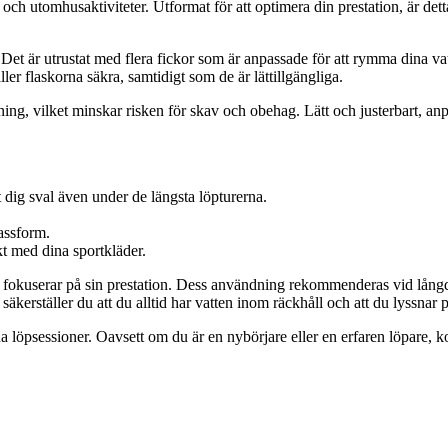
er och utomhusaktiviteter. Utformat för att optimera din prestation, är d
Det är utrustat med flera fickor som är anpassade för att rymma dina vat
ller flaskorna säkra, samtidigt som de är lättillgängliga.
, vilket minskar risken för skav och obehag. Lätt och justerbart, anpassa
t dig sval även under de längsta löpturerna.
passform.
kt med dina sportkläder.
de fokuserar på sin prestation. Dess användning rekommenderas vid långdi
säkerställer du att du alltid har vatten inom räckhåll och att du lyssnar 
a löpsessioner. Oavsett om du är en nybörjare eller en erfaren löpare, kom