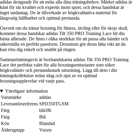
adidas designade för att möta alla dina träningsbehov. Märket adidas är
känt för sin kvalitet och expertis inom sport, och dessa handskar är
inget undantag. De är tillverkade av högkvalitativa material för
långvarig hållbarhet och optimal prestanda.
Oavsett om du tränar boxning för fitness, tävling eller för skojs skull,
kommer dessa handskar adidas Tilt 350 PRO Training Lace bli din
bästa allierade. De finns i olika storlekar för att passa alla händer och
säkerställa en perfekt passform. Dessutom gör deras lätta vikt att du
kan röra dig enkelt och snabbt på ringen.
Sammanfattningsvis är boxhandskarna adidas Tilt 350 PRO Training
Lace det perfekta valet för alla boxningsentusiaster som söker
högkvalitativ och prestandastark utrustning. Lägg till dem i din
träningskollektion redan idag och njut av en optimal
boxningsupplevelse vid varje pass.
Ytterligare information
Varumärke
adidas
Leverantörsreferens
SPD350TGSM
Färg
blå/ffb
Färg
Blå
Kön
Blandad
Åldersgrupp
Vuxen