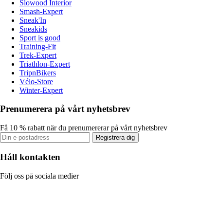
Slowood Interior
Smash-Expert
Sneak'In
Sneakids
Sport is good
Training-Fit
Trek-Expert
Triathlon-Expert
TripnBikers
Vélo-Store
Winter-Expert
Prenumerera på vårt nyhetsbrev
Få 10 % rabatt när du prenumererar på vårt nyhetsbrev
Registrera dig
Håll kontakten
Följ oss på sociala medier