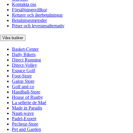
Kontakta oss
Försäljningsvillkor
Returer och återbetalningar
Betalningsmetoder
Priser och leveransalternativ
Våra butiker
Basket-Center
Daily Bikers
Direct Running
Direct-Volley
Espace Golf
Foot-Store
Galop Store
Golf and co
Handball-Store
House of Rugby
La sellerie de Maé
Made in Paradis
Nauti-wave
Padel-Expert
Pecheur-Store
Pet and Garden