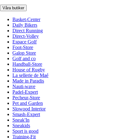
Våra butiker
Basket-Center
Daily Bikers
Direct Running
Direct-Volley
Espace Golf
Foot-Store
Galop Store
Golf and co
Handball-Store
House of Rugby
La sellerie de Maé
Made in Paradis
Nauti-wave
Padel-Expert
Pecheur-Store
Pet and Garden
Slowood Interior
Smash-Expert
Sneak'In
Sneakids
Sport is good
Training-Fit