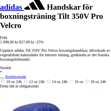
adidas
Handskar för
boxningsträning Tilt 350V Pro
Velcro
Från
1 098,00 kr
827,00 kr
-25%
Upptäck adidas Tilt 350V Pro Velcro boxningshandskar, tillverkade av
vegetabiliskt kaktusläder för intensiv träning, godkända av det franska
boxningsförbundet.
Storlek
*
Storleksguide
10 oz
24h
12 oz
24h
14 oz
24h
16 oz
18 oz
24h
Detta fält är obligatoriskt