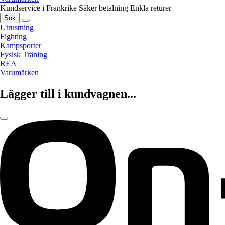
Kundservice i Frankrike
Säker betalning
Enkla returer
Sök
Utrustning
Fighting
Kampsporter
Fysisk Träning
REA
Varumärken
Lägger till i kundvagnen...