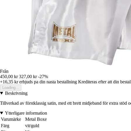
Från
450,00 kr
327,00 kr
-27%
+16,35 kr
erbjuds pa din nasta bestallning
Krediteras efter att din besta
Loading...
Beskrivning
Tillverkad av förstklassig satin, med ett brett midjeband för extra stö
Ytterligare information
Varumärke
Metal Boxe
Färg
vit/guld