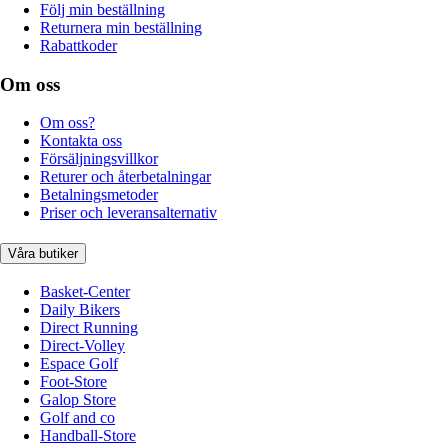
Följ min beställning
Returnera min beställning
Rabattkoder
Om oss
Om oss?
Kontakta oss
Försäljningsvillkor
Returer och återbetalningar
Betalningsmetoder
Priser och leveransalternativ
Våra butiker
Basket-Center
Daily Bikers
Direct Running
Direct-Volley
Espace Golf
Foot-Store
Galop Store
Golf and co
Handball-Store