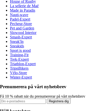
House of Rugby
La sellerie de Maé
Made in Paradis
Nauti-wave
Padel-Expert
Pecheur-Store
Pet and Garden
Slowood Interior
Smash-Expert
Sneak'In
Sneakids
Sport is good
Training-Fit
Trek-Expert
Triathlon-Expert
TripnBikers
Vélo-Store
Winter-Expert
Prenumerera på vårt nyhetsbrev
Få 10 % rabatt när du prenumererar på vårt nyhetsbrev
Registrera dig