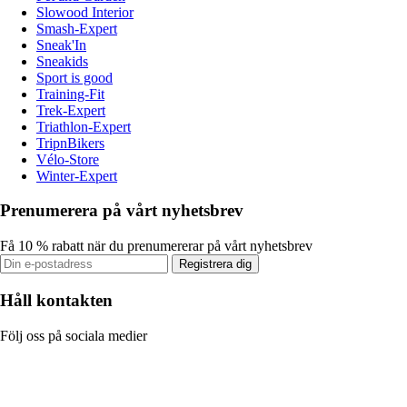
Slowood Interior
Smash-Expert
Sneak'In
Sneakids
Sport is good
Training-Fit
Trek-Expert
Triathlon-Expert
TripnBikers
Vélo-Store
Winter-Expert
Prenumerera på vårt nyhetsbrev
Få 10 % rabatt när du prenumererar på vårt nyhetsbrev
Registrera dig
Håll kontakten
Följ oss på sociala medier