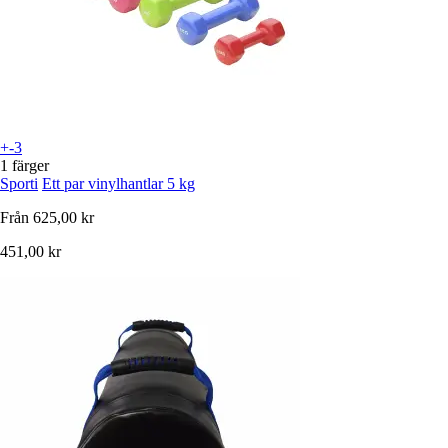
+-3
1 färger
Sporti
Ett par vinylhantlar 5 kg
Från
625,00 kr
451,00 kr