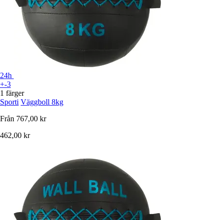
24h
+-3
1 färger
Sporti
Väggboll 8kg
Från
767,00 kr
462,00 kr