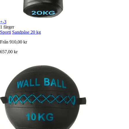
+-3
1 färger
Sporti
Sandpåse 20 kg
Från
910,00 kr
657,00 kr