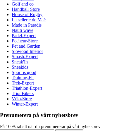
Golf and co
Handball-Store
House of Rugby
La sellerie de Maé
Made in Paradis
Nauti-wave
Padel-Expert
Pecheur-Store
Pet and Garden
Slowood Interior
Smash-Expert
Sneak'In
Sneakids
Sport is good
Training-Fit
Trek-Expert
Triathlon-Expert
TripnBikers
Vélo-Store
Winter-Expert
Prenumerera på vårt nyhetsbrev
Få 10 % rabatt när du prenumererar på vårt nyhetsbrev