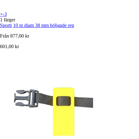
+-3
1 färger
Sporti
10 m diam 38 mm böljande rep
Från
877,00 kr
601,00 kr