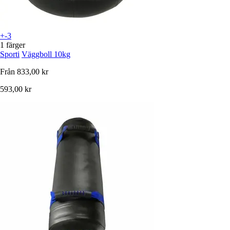
+-3
1 färger
Sporti
Väggboll 10kg
Från
833,00 kr
593,00 kr