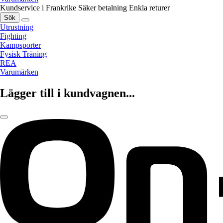
Kundservice i Frankrike
Säker betalning
Enkla returer
Sök
Utrustning
Fighting
Kampsporter
Fysisk Träning
REA
Varumärken
Lägger till i kundvagnen...