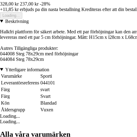
328,00 kr
237,00 kr
-28%
+11,85 kr
erbjuds pa din nasta bestallning
Krediteras efter att din besta
Loading...
Beskrivning
Halkfri plattform för säkert arbete. Med ett par förhöjningar kan den a
levereras med ett par 5 cm förhöjningar. Mått: H15cm x l28cm x L68c
Autres Tillgängliga produkter:
044008 Steg 78x29cm med förhöjningar
044084 Steg 78x29cm
Ytterligare information
Varumärke
Sporti
Leverantörsreferens
044101
Färg
svart
Färg
Svart
Kön
Blandad
Åldersgrupp
Vuxen
Loading...
Loading...
Alla våra varumärken