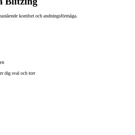
 Blitzing
enastående komfort och andningsförmåga.
gen
er dig sval och torr