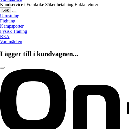
Kundservice i Frankrike
Säker betalning
Enkla returer
Sök
Utrustning
Fighting
Kampsporter
Fysisk Träning
REA
Varumärken
Lägger till i kundvagnen...