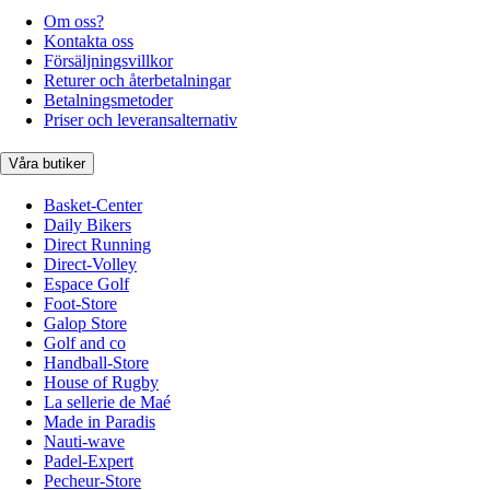
Om oss?
Kontakta oss
Försäljningsvillkor
Returer och återbetalningar
Betalningsmetoder
Priser och leveransalternativ
Våra butiker
Basket-Center
Daily Bikers
Direct Running
Direct-Volley
Espace Golf
Foot-Store
Galop Store
Golf and co
Handball-Store
House of Rugby
La sellerie de Maé
Made in Paradis
Nauti-wave
Padel-Expert
Pecheur-Store