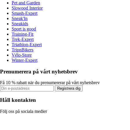
Pet and Garden
Slowood Interior
Smash-Expert
Sneak'In
Sneakids
Sport is good
Training-Fit
Trek-Expert
Triathlon-Expert
TripnBikers
Vélo-Store
Winter-Expert
Prenumerera på vårt nyhetsbrev
Få 10 % rabatt när du prenumererar på vårt nyhetsbrev
Registrera dig
Håll kontakten
Följ oss på sociala medier