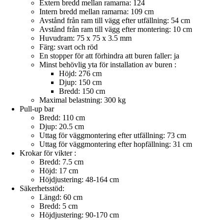
Extern bredd mellan ramarna: 124
Intern bredd mellan ramarna: 109 cm
Avstånd från ram till vägg efter utfällning: 54 cm
Avstånd från ram till vägg efter montering: 10 cm
Huvudram: 75 x 75 x 3.5 mm
Färg: svart och röd
En stopper för att förhindra att buren faller: ja
Minst behövlig yta för installation av buren :
Höjd: 276 cm
Djup: 150 cm
Bredd: 150 cm
Maximal belastning: 300 kg
Pull-up bar
Bredd: 110 cm
Djup: 20.5 cm
Uttag för väggmontering efter utfällning: 73 cm
Uttag för väggmontering efter hopfällning: 31 cm
Krokar för vikter :
Bredd: 7.5 cm
Höjd: 17 cm
Höjdjustering: 48-164 cm
Säkerhetsstöd:
Längd: 60 cm
Bredd: 5 cm
Höjdjustering: 90-170 cm