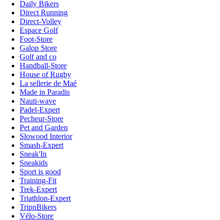
Daily Bikers
Direct Running
Direct-Volley
Espace Golf
Foot-Store
Galop Store
Golf and co
Handball-Store
House of Rugby
La sellerie de Maé
Made in Paradis
Nauti-wave
Padel-Expert
Pecheur-Store
Pet and Garden
Slowood Interior
Smash-Expert
Sneak'In
Sneakids
Sport is good
Training-Fit
Trek-Expert
Triathlon-Expert
TripnBikers
Vélo-Store