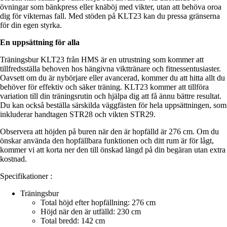
övningar som bänkpress eller knäböj med vikter, utan att behöva oroa
dig för vikternas fall. Med stöden på KLT23 kan du pressa gränserna
för din egen styrka.
En uppsättning för alla
Träningsbur KLT23 från HMS är en utrustning som kommer att
tillfredsställa behoven hos hängivna vikttränare och fitnessentusiaster.
Oavsett om du är nybörjare eller avancerad, kommer du att hitta allt du
behöver för effektiv och säker träning. KLT23 kommer att tillföra
variation till din träningsrutin och hjälpa dig att få ännu bättre resultat.
Du kan också beställa särskilda väggfästen för hela uppsättningen, som
inkluderar handtagen STR28 och vikten STR29.
Observera att höjden på buren när den är hopfälld är 276 cm. Om du
önskar använda den hopfällbara funktionen och ditt rum är för lågt,
kommer vi att korta ner den till önskad längd på din begäran utan extra
kostnad.
Specifikationer :
Träningsbur
Total höjd efter hopfällning: 276 cm
Höjd när den är utfälld: 230 cm
Total bredd: 142 cm