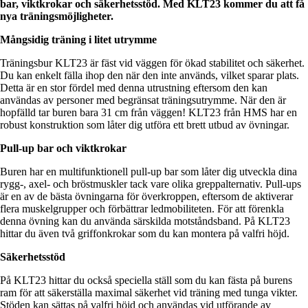
bar, viktkrokar och säkerhetsstöd. Med KLT23 kommer du att få
nya träningsmöjligheter.
Mångsidig träning i litet utrymme
Träningsbur KLT23 är fäst vid väggen för ökad stabilitet och säkerhet.
Du kan enkelt fälla ihop den när den inte används, vilket sparar plats.
Detta är en stor fördel med denna utrustning eftersom den kan
användas av personer med begränsat träningsutrymme. När den är
hopfälld tar buren bara 31 cm från väggen! KLT23 från HMS har en
robust konstruktion som låter dig utföra ett brett utbud av övningar.
Pull-up bar och viktkrokar
Buren har en multifunktionell pull-up bar som låter dig utveckla dina
rygg-, axel- och bröstmuskler tack vare olika greppalternativ. Pull-ups
är en av de bästa övningarna för överkroppen, eftersom de aktiverar
flera muskelgrupper och förbättrar ledmobiliteten. För att förenkla
denna övning kan du använda särskilda motståndsband. På KLT23
hittar du även två griffonkrokar som du kan montera på valfri höjd.
Säkerhetsstöd
På KLT23 hittar du också speciella ställ som du kan fästa på burens
ram för att säkerställa maximal säkerhet vid träning med tunga vikter.
Stöden kan sättas på valfri höjd och användas vid utförande av