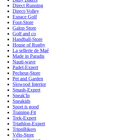
Direct Running
Direct-Volley
Espace Golf
Foot-Store
Galop Store
Golf and co
Handball-Store
House of Rugby
La sellerie de Maé
Made in Paradis
Nauti-wave
Padel-Expert
Pecheur-Store
Pet and Garden
Slowood Interior
Smash-Expert
Sneak'In
Sneakids
Sport is good
Training-Fit
Trek-Expert
Triathlon-Expert
TripnBikers
Vélo-Store