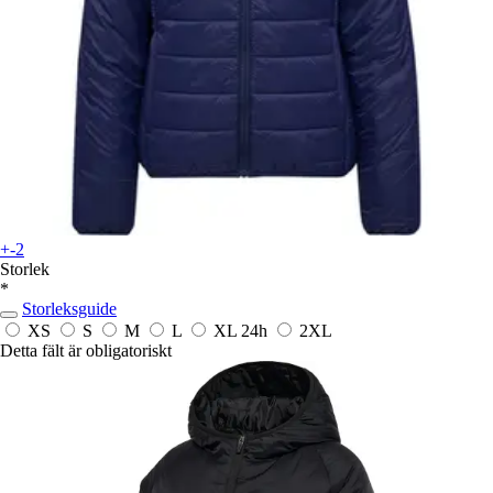
+-2
Storlek
*
Storleksguide
XS
S
M
L
XL
24h
2XL
Detta fält är obligatoriskt