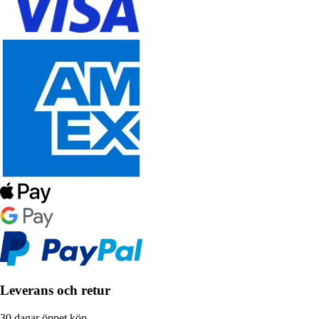
Leverans och retur
30 dagar öppet köp