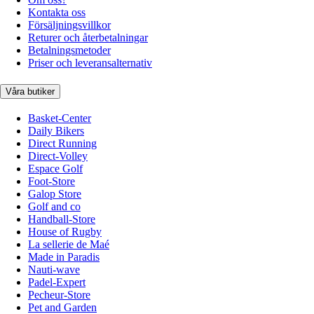
Kontakta oss
Försäljningsvillkor
Returer och återbetalningar
Betalningsmetoder
Priser och leveransalternativ
Våra butiker
Basket-Center
Daily Bikers
Direct Running
Direct-Volley
Espace Golf
Foot-Store
Galop Store
Golf and co
Handball-Store
House of Rugby
La sellerie de Maé
Made in Paradis
Nauti-wave
Padel-Expert
Pecheur-Store
Pet and Garden