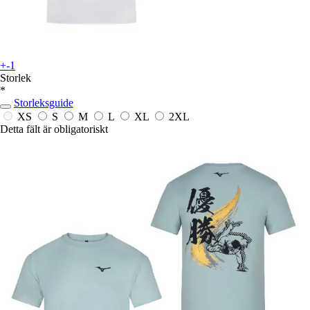
+-1
Storlek
*
Storleksguide
XS
S
M
L
XL
2XL
Detta fält är obligatoriskt