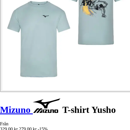
Mizuno
T-shirt Yusho
Från
329,00 kr
279,00 kr
-15%