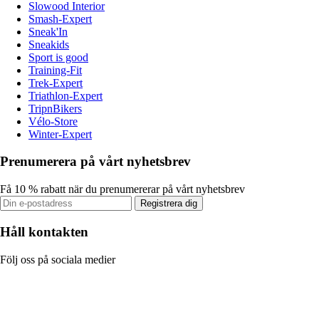
Slowood Interior
Smash-Expert
Sneak'In
Sneakids
Sport is good
Training-Fit
Trek-Expert
Triathlon-Expert
TripnBikers
Vélo-Store
Winter-Expert
Prenumerera på vårt nyhetsbrev
Få 10 % rabatt när du prenumererar på vårt nyhetsbrev
Registrera dig
Håll kontakten
Följ oss på sociala medier