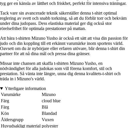
tyg ger en känsla av lätthet och friskhet, perfekt för intensiva träningar.
Tack vare sin avancerade teknik säkerställer denna t-shirt optimal
reglering av svett och snabb torkning, så att du förblir torr och bekväm
under dina judopass. Dess elastiska material ger dig också stor
rörelsefrihet för optimala prestationer på mattan.
Att bära t-shirten Mizuno Yusho är också ett sätt att visa din passion för
judo och din koppling till ett erkännt varumärke inom sportens värld.
Oavsett om du är nybörjare eller erfaren utövare, blir denna t-shirt din
partner för att nå dina mål och pressa dina gränser.
Missar inte chansen att skaffa t-shirten Mizuno Yusho, en
nödvändighet för alla judokas som vill förena komfort, stil och
prestation. Så vänta inte längre, unna dig denna kvalitets-t-shirt och
träda in i Mizuno's värld.
Ytterligare information
Varumärke
Mizuno
Färg
cloud blue
Färg
Blå
Kön
Blandad
Åldersgrupp
Vuxen
Huvudsakligt material
polyester