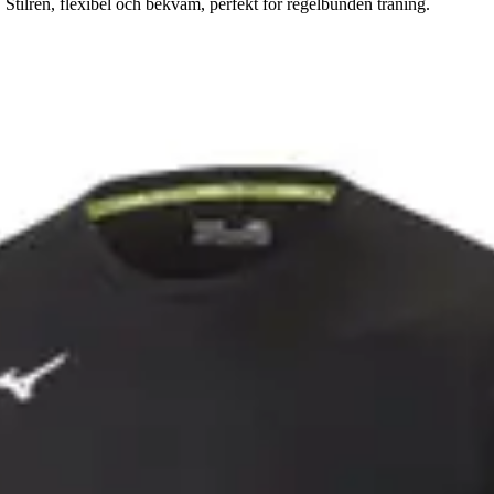
Stilren, flexibel och bekväm, perfekt för regelbunden träning.