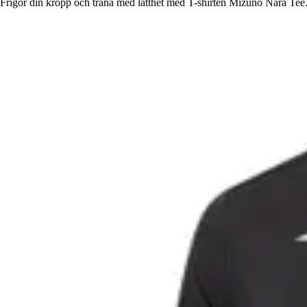
Frigör din kropp och träna med lätthet med T-shirten Mizuno Nara Tee. 