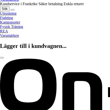
Kundservice i Frankrike
Säker betalning
Enkla returer
Sök
Utrustning
Fighting
Kampsporter
Fysisk Träning
REA
Varumärken
Lägger till i kundvagnen...