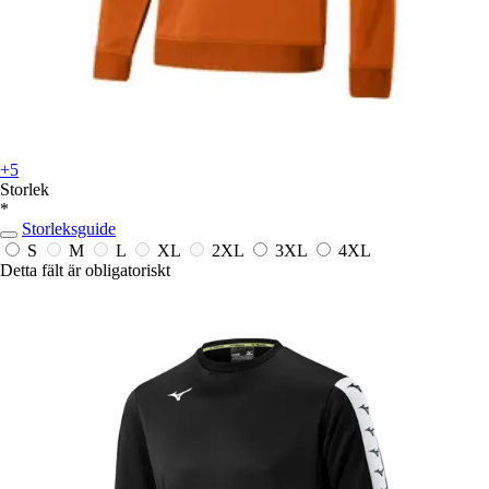
+5
Storlek
*
Storleksguide
S
M
L
XL
2XL
3XL
4XL
Detta fält är obligatoriskt