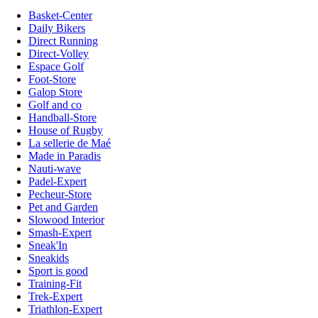
Basket-Center
Daily Bikers
Direct Running
Direct-Volley
Espace Golf
Foot-Store
Galop Store
Golf and co
Handball-Store
House of Rugby
La sellerie de Maé
Made in Paradis
Nauti-wave
Padel-Expert
Pecheur-Store
Pet and Garden
Slowood Interior
Smash-Expert
Sneak'In
Sneakids
Sport is good
Training-Fit
Trek-Expert
Triathlon-Expert