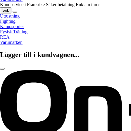
Kundservice i Frankrike
Säker betalning
Enkla returer
Sök
Utrustning
Fighting
Kampsporter
Fysisk Träning
REA
Varumärken
Lägger till i kundvagnen...