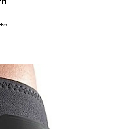
rn
lser.