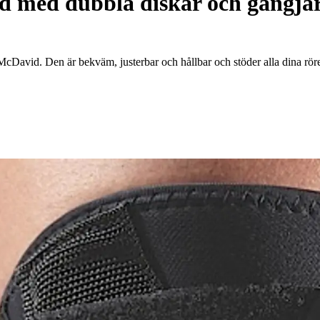
d med dubbla diskar och gångjä
McDavid. Den är bekväm, justerbar och hållbar och stöder alla dina röre