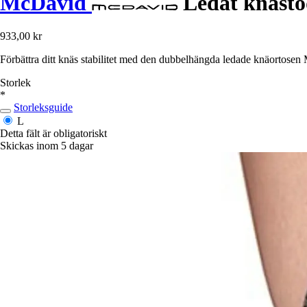
McDavid
Ledat knästö
933,00 kr
Förbättra ditt knäs stabilitet med den dubbelhängda ledade knäortosen 
Storlek
*
Storleksguide
L
Detta fält är obligatoriskt
Skickas inom 5 dagar