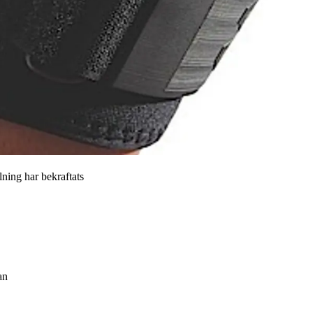
llning har bekraftats
an