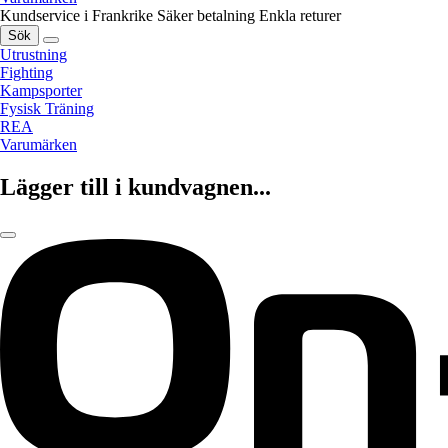
Kundservice i Frankrike
Säker betalning
Enkla returer
Sök
Utrustning
Fighting
Kampsporter
Fysisk Träning
REA
Varumärken
Lägger till i kundvagnen...