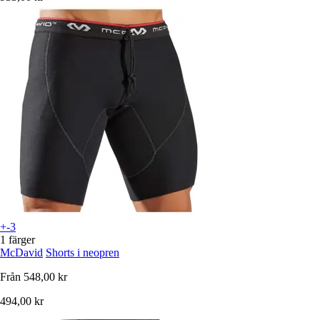
+-3
1 färger
McDavid
Shorts i neopren
Från
548,00 kr
494,00 kr