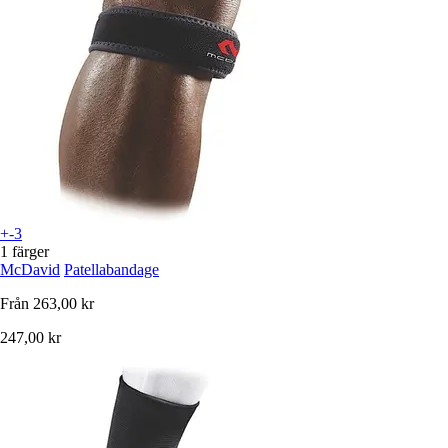
+-3
1 färger
McDavid
Patellabandage
Från
263,00 kr
247,00 kr