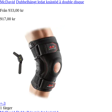
McDavid
Dubbelhängt ledat knästöd à double disque
Från
933,00 kr
917,00 kr
+-3
1 färger