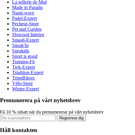
La sellerie de Maé
Made in Paradis
Nauti-wave
Padel-Expert
Pecheur-Store
Pet and Garden
Slowood Interior
Smash-Expert
Sneak'In
Sneakids
Sport is good
Training-Fit
Trek-Expert
Triathlon-Expert
TripnBikers
Vélo-Store
Winter-Expert
Prenumerera på vårt nyhetsbrev
Få 10 % rabatt när du prenumererar på vårt nyhetsbrev
Registrera dig
Håll kontakten