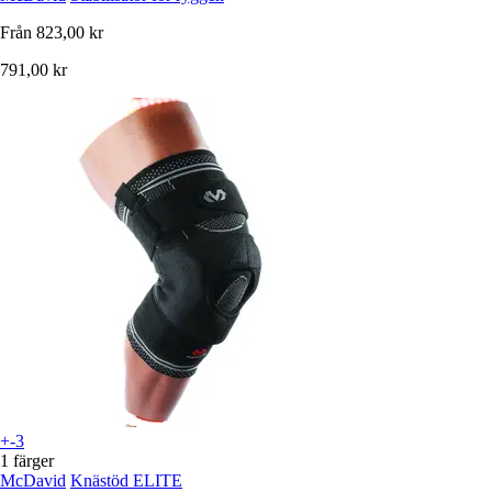
Från
823,00 kr
791,00 kr
+-3
1 färger
McDavid
Knästöd ELITE