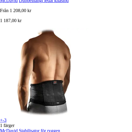
McDavid
Dubbelhängt ledat knästöd
Från
1 208,00 kr
1 187,00 kr
+-3
1 färger
McDavid
Stabilisator för ryggen