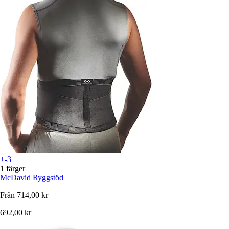
+-3
1 färger
McDavid
Ryggstöd
Från
714,00 kr
692,00 kr