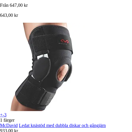
Från
647,00 kr
643,00 kr
+-3
1 färger
McDavid
Ledat knästöd med dubbla diskar och gångjärn
933,00 kr