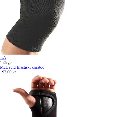
+-3
1 färger
McDavid
Elastiskt knästöd
192,00 kr