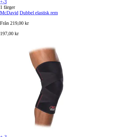
+-3
1 färger
McDavid
Dubbel elastisk rem
Från
219,00 kr
197,00 kr
+-3