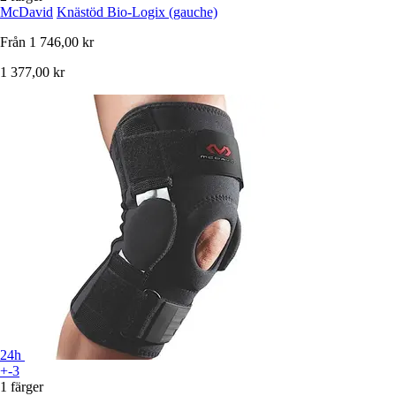
McDavid
Knästöd Bio-Logix (gauche)
Från
1 746,00 kr
1 377,00 kr
24h
+-3
1 färger