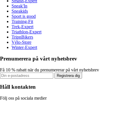
Smash-Expert
Sneak'In
Sneakids
Sport is good
Training-Fit
Trek-Expert
Triathlon-Expert
TripnBikers
Vélo-Store
Winter-Expert
Prenumerera på vårt nyhetsbrev
Få 10 % rabatt när du prenumererar på vårt nyhetsbrev
Registrera dig
Håll kontakten
Följ oss på sociala medier