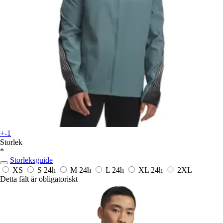
+-1
Storlek
*
Storleksguide
XS
S
24h
M
24h
L
24h
XL
24h
2XL
Detta fält är obligatoriskt