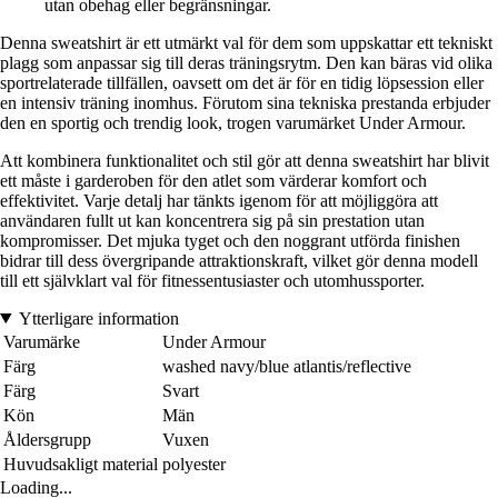
utan obehag eller begränsningar.
Denna sweatshirt är ett utmärkt val för dem som uppskattar ett tekniskt
plagg som anpassar sig till deras träningsrytm. Den kan bäras vid olika
sportrelaterade tillfällen, oavsett om det är för en tidig löpsession eller
en intensiv träning inomhus. Förutom sina tekniska prestanda erbjuder
den en sportig och trendig look, trogen varumärket Under Armour.
Att kombinera funktionalitet och stil gör att denna sweatshirt har blivit
ett måste i garderoben för den atlet som värderar komfort och
effektivitet. Varje detalj har tänkts igenom för att möjliggöra att
användaren fullt ut kan koncentrera sig på sin prestation utan
kompromisser. Det mjuka tyget och den noggrant utförda finishen
bidrar till dess övergripande attraktionskraft, vilket gör denna modell
till ett självklart val för fitnessentusiaster och utomhussporter.
Ytterligare information
Varumärke
Under Armour
Färg
washed navy/blue atlantis/reflective
Färg
Svart
Kön
Män
Åldersgrupp
Vuxen
Huvudsakligt material
polyester
Loading...