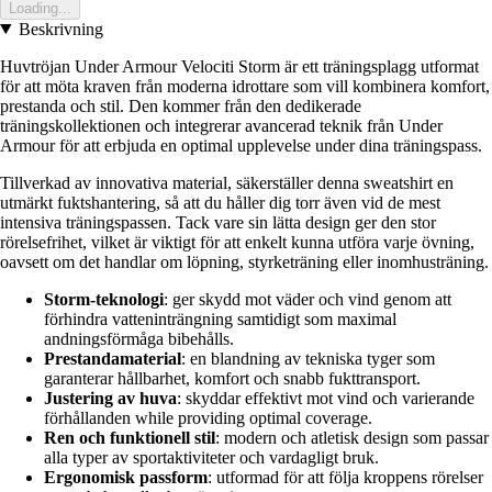
Loading...
Beskrivning
Huvtröjan Under Armour Velociti Storm är ett träningsplagg utformat
för att möta kraven från moderna idrottare som vill kombinera komfort,
prestanda och stil. Den kommer från den dedikerade
träningskollektionen och integrerar avancerad teknik från Under
Armour för att erbjuda en optimal upplevelse under dina träningspass.
Tillverkad av innovativa material, säkerställer denna sweatshirt en
utmärkt fuktshantering, så att du håller dig torr även vid de mest
intensiva träningspassen. Tack vare sin lätta design ger den stor
rörelsefrihet, vilket är viktigt för att enkelt kunna utföra varje övning,
oavsett om det handlar om löpning, styrketräning eller inomhusträning.
Storm-teknologi
: ger skydd mot väder och vind genom att
förhindra vatteninträngning samtidigt som maximal
andningsförmåga bibehålls.
Prestandamaterial
: en blandning av tekniska tyger som
garanterar hållbarhet, komfort och snabb fukttransport.
Justering av huva
: skyddar effektivt mot vind och varierande
förhållanden while providing optimal coverage.
Ren och funktionell stil
: modern och atletisk design som passar
alla typer av sportaktiviteter och vardagligt bruk.
Ergonomisk passform
: utformad för att följa kroppens rörelser