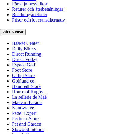
Försäljningsvillkor
Returer och återbetalningar
Betalningsmetoder
Priser och leveransalternativ
Våra butiker
Basket-Center
Daily Bikers
Direct Running
Direct-Volley
Espace Golf
Foot-Store
Galop Store
Golf and co
Handball-Store
House of Rugby
La sellerie de Maé
Made in Paradis
Nauti-wave
Padel-Expert
Pecheur-Store
Pet and Garden
Slowood Interior