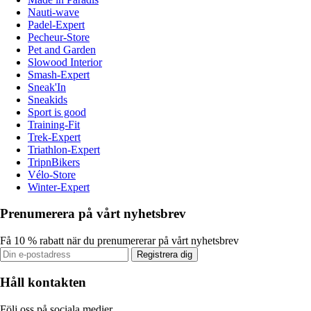
Nauti-wave
Padel-Expert
Pecheur-Store
Pet and Garden
Slowood Interior
Smash-Expert
Sneak'In
Sneakids
Sport is good
Training-Fit
Trek-Expert
Triathlon-Expert
TripnBikers
Vélo-Store
Winter-Expert
Prenumerera på vårt nyhetsbrev
Få 10 % rabatt när du prenumererar på vårt nyhetsbrev
Registrera dig
Håll kontakten
Följ oss på sociala medier