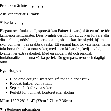
Produkten är inte tillgänglig
Alla varianter är slutsålda
Beskrivning
Elegant och funktionell, sportväskan Fairtex i svart/grå är ett måste för
kampsportsentusiaster. Dess rymliga design gör att du kan förvara alla
dina träningsnödvändigheter - boxningshandskar, benskydd, hjälm,
skor och mer - i en praktisk väska. Ett separat fack för våta saker håller
fukt borta från dina torra saker, medan en låsbar dragkedja av hög
kvalitet ger extra säkerhet. Med en modern stil och praktisk
funktionalitet är denna väska perfekt för gympass, resor och dagligt
bruk.
Egenskaper:
Bicolored design i svart och grå för en djärv estetik
Robust, hållbar och rymlig
Separat fack för våta saker
Perfekt för gymmet, kontoret eller skolan
Mått:
13" ? 28" ? 14" (33cm ? 71cm ? 36cm)
Ytterligare information