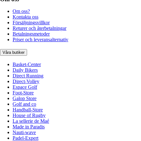
Om oss?
Kontakta oss
Försäljningsvillkor
Returer och återbetalningar
Betalningsmetoder
Priser och leveransalternativ
Våra butiker
Basket-Center
Daily Bikers
Direct Running
Direct-Volley
Espace Golf
Foot-Store
Galop Store
Golf and co
Handball-Store
House of Rugby
La sellerie de Maé
Made in Paradis
Nauti-wave
Padel-Expert