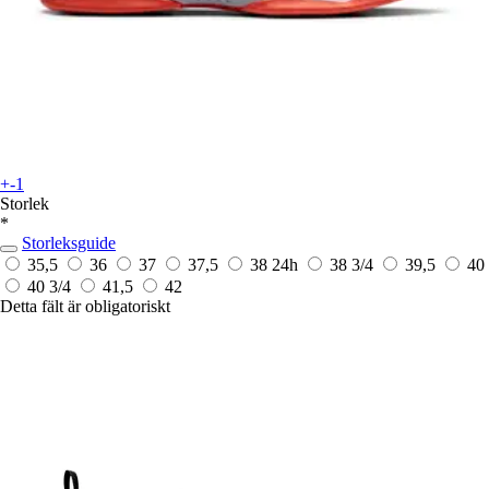
+-1
Storlek
*
Storleksguide
35,5
36
37
37,5
38
24h
38 3/4
39,5
40
40 3/4
41,5
42
Detta fält är obligatoriskt