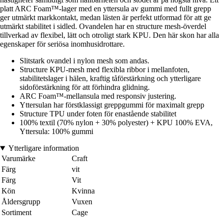
platt ARC Foam™-lager med en yttersula av gummi med fullt grepp
ger utmärkt markkontakt, medan lästen är perfekt utformad för att ge
utmärkt stabilitet i sidled. Ovandelen har en structure mesh-överdel
tillverkad av flexibel, lätt och otroligt stark KPU. Den här skon har alla
egenskaper för seriösa inomhusidrottare.
Slitstark ovandel i nylon mesh som andas.
Structure KPU-mesh med flexibla ribbor i mellanfoten,
stabilitetslager i hälen, kraftig tåförstärkning och ytterligare
sidoförstärkning för att förhindra glidning.
ARC Foam™-mellansula med responsiv justering.
Yttersulan har förstklassigt greppgummi för maximalt grepp
Structure TPU under foten för enastående stabilitet
100% textil (70% nylon + 30% polyester) + KPU 100% EVA,
Yttersula: 100% gummi
Ytterligare information
Varumärke
Craft
Färg
vit
Färg
Vit
Kön
Kvinna
Åldersgrupp
Vuxen
Sortiment
Cage