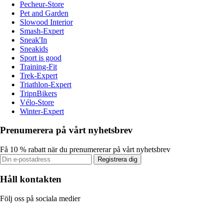
Pecheur-Store
Pet and Garden
Slowood Interior
Smash-Expert
Sneak'In
Sneakids
Sport is good
Training-Fit
Trek-Expert
Triathlon-Expert
TripnBikers
Vélo-Store
Winter-Expert
Prenumerera på vårt nyhetsbrev
Få 10 % rabatt när du prenumererar på vårt nyhetsbrev
Registrera dig
Håll kontakten
Följ oss på sociala medier