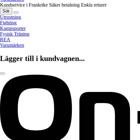
Kundservice i Frankrike
Säker betalning
Enkla returer
Sök
Utrustning
Fighting
Kampsporter
Fysisk Träning
REA
Varumärken
Lägger till i kundvagnen...