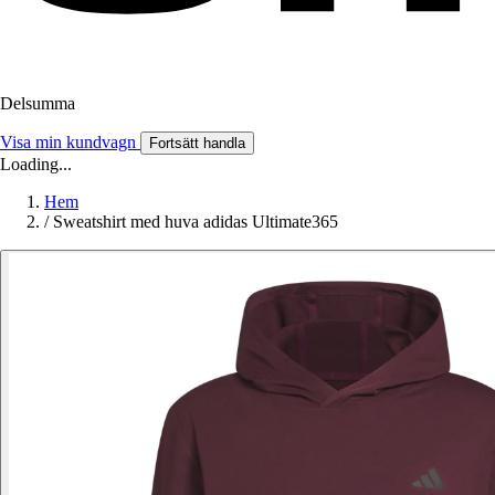
Delsumma
Visa min kundvagn
Fortsätt handla
Loading...
Hem
/
Sweatshirt med huva adidas Ultimate365