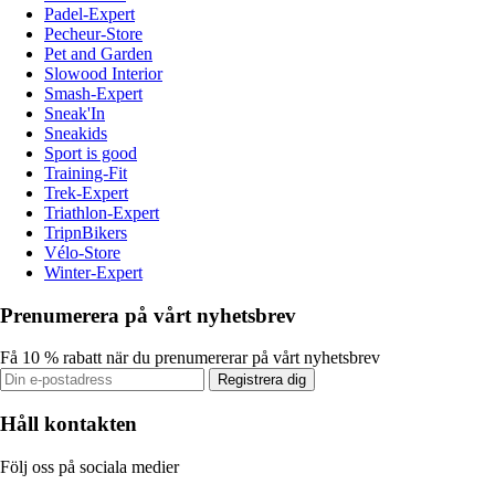
Padel-Expert
Pecheur-Store
Pet and Garden
Slowood Interior
Smash-Expert
Sneak'In
Sneakids
Sport is good
Training-Fit
Trek-Expert
Triathlon-Expert
TripnBikers
Vélo-Store
Winter-Expert
Prenumerera på vårt nyhetsbrev
Få 10 % rabatt när du prenumererar på vårt nyhetsbrev
Registrera dig
Håll kontakten
Följ oss på sociala medier