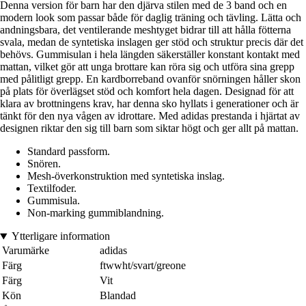
Denna version för barn har den djärva stilen med de 3 band och en
modern look som passar både för daglig träning och tävling. Lätta och
andningsbara, det ventilerande meshtyget bidrar till att hålla fötterna
svala, medan de syntetiska inslagen ger stöd och struktur precis där det
behövs. Gummisulan i hela längden säkerställer konstant kontakt med
mattan, vilket gör att unga brottare kan röra sig och utföra sina grepp
med pålitligt grepp. En kardborreband ovanför snörningen håller skon
på plats för överlägset stöd och komfort hela dagen. Designad för att
klara av brottningens krav, har denna sko hyllats i generationer och är
tänkt för den nya vågen av idrottare. Med adidas prestanda i hjärtat av
designen riktar den sig till barn som siktar högt och ger allt på mattan.
Standard passform.
Snören.
Mesh-överkonstruktion med syntetiska inslag.
Textilfoder.
Gummisula.
Non-marking gummiblandning.
Ytterligare information
Varumärke
adidas
Färg
ftwwht/svart/greone
Färg
Vit
Kön
Blandad