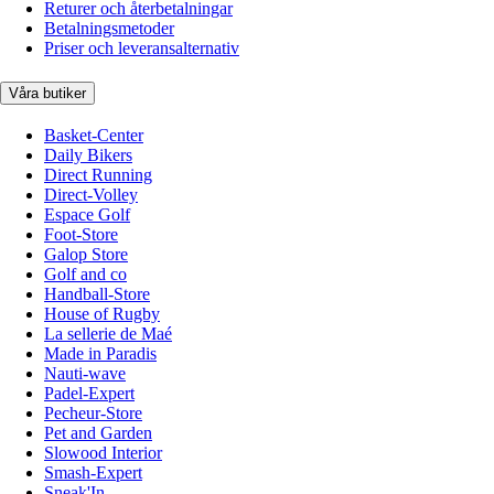
Returer och återbetalningar
Betalningsmetoder
Priser och leveransalternativ
Våra butiker
Basket-Center
Daily Bikers
Direct Running
Direct-Volley
Espace Golf
Foot-Store
Galop Store
Golf and co
Handball-Store
House of Rugby
La sellerie de Maé
Made in Paradis
Nauti-wave
Padel-Expert
Pecheur-Store
Pet and Garden
Slowood Interior
Smash-Expert
Sneak'In