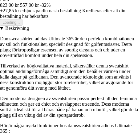
823,00 kr
557,00 kr
-32%
+27,85 kr
erbjuds pa din nasta bestallning
Krediteras efter att din
bestallning har bekraftats
Loading...
Beskrivning
Damsweatshirten adidas Ultimate 365 är den perfekta kombinationen
av stil och funktionalitet, speciellt designad för golfentusiaster. Detta
plagg förkroppsligar essensen av sportig elegans och erbjuder en
oöverträffad komfort under hela din spelsession.
Tillverkad av högkvalitativa material, säkerställer denna sweatshirt
optimal andningsförmåga samtidigt som den behåller värmen under
kalla dagar på golfbanan. Den avancerade teknologin som använts i
dess konstruktion möjliggör stor rörelsefrihet, vilket är avgörande för
att genomföra ditt svung med lätthet.
Den moderna designen av sweatshirten passar perfekt till den feminina
silhuetten och ger ett chict och avslappnat utseende. Dess moderna
snitt är idealiskt för att bäras både på banan och utanför, vilket gör detta
plagg till en viktig del av din sportgarderob.
Här är några nyckelfunktioner hos damsweatshirten adidas Ultimate
365 :