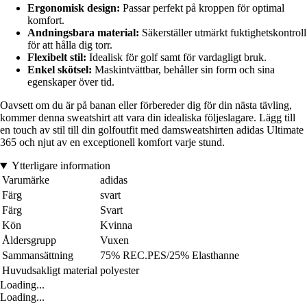
Ergonomisk design:
Passar perfekt på kroppen för optimal
komfort.
Andningsbara material:
Säkerställer utmärkt fuktighetskontroll
för att hålla dig torr.
Flexibelt stil:
Idealisk för golf samt för vardagligt bruk.
Enkel skötsel:
Maskintvättbar, behåller sin form och sina
egenskaper över tid.
Oavsett om du är på banan eller förbereder dig för din nästa tävling,
kommer denna sweatshirt att vara din idealiska följeslagare. Lägg till
en touch av stil till din golfoutfit med damsweatshirten adidas Ultimate
365 och njut av en exceptionell komfort varje stund.
Ytterligare information
Varumärke
adidas
Färg
svart
Färg
Svart
Kön
Kvinna
Åldersgrupp
Vuxen
Sammansättning
75% REC.PES/25% Elasthanne
Huvudsakligt material
polyester
Loading...
Loading...