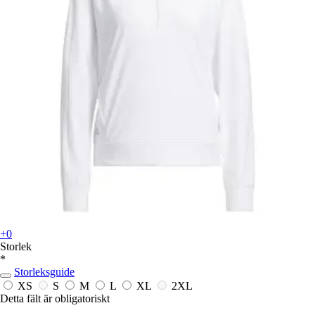
+0
Storlek
*
Storleksguide
XS
S
M
L
XL
2XL
Detta fält är obligatoriskt