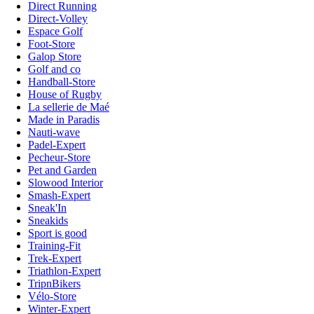
Direct Running
Direct-Volley
Espace Golf
Foot-Store
Galop Store
Golf and co
Handball-Store
House of Rugby
La sellerie de Maé
Made in Paradis
Nauti-wave
Padel-Expert
Pecheur-Store
Pet and Garden
Slowood Interior
Smash-Expert
Sneak'In
Sneakids
Sport is good
Training-Fit
Trek-Expert
Triathlon-Expert
TripnBikers
Vélo-Store
Winter-Expert