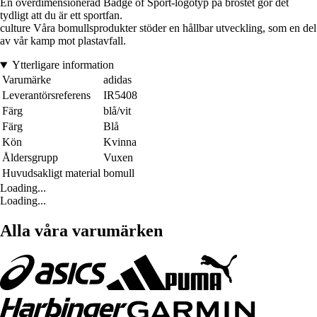
En överdimensionerad Badge of Sport-logotyp på bröstet gör det
tydligt att du är ett sportfan.
culture Våra bomullsprodukter stöder en hållbar utveckling, som en del
av vår kamp mot plastavfall.
Ytterligare information
Varumärke
adidas
Leverantörsreferens
IR5408
Färg
blå/vit
Färg
Blå
Kön
Kvinna
Åldersgrupp
Vuxen
Huvudsakligt material
bomull
Loading...
Loading...
Alla våra varumärken