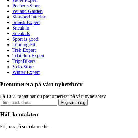
Padel-Expert
Pecheur-Store
Pet and Garden
Slowood Interior
Smash-Expert
Sneak'In
Sneakids
Sport is good
Training-Fit
Trek-Expert
Triathlon-Expert
TripnBikers
Vélo-Store
Winter-Expert
Prenumerera på vårt nyhetsbrev
Få 10 % rabatt när du prenumererar på vårt nyhetsbrev
Registrera dig
Håll kontakten
Följ oss på sociala medier