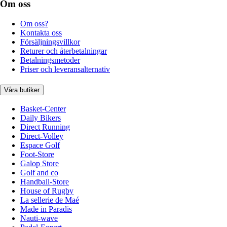
Om oss
Om oss?
Kontakta oss
Försäljningsvillkor
Returer och återbetalningar
Betalningsmetoder
Priser och leveransalternativ
Våra butiker
Basket-Center
Daily Bikers
Direct Running
Direct-Volley
Espace Golf
Foot-Store
Galop Store
Golf and co
Handball-Store
House of Rugby
La sellerie de Maé
Made in Paradis
Nauti-wave