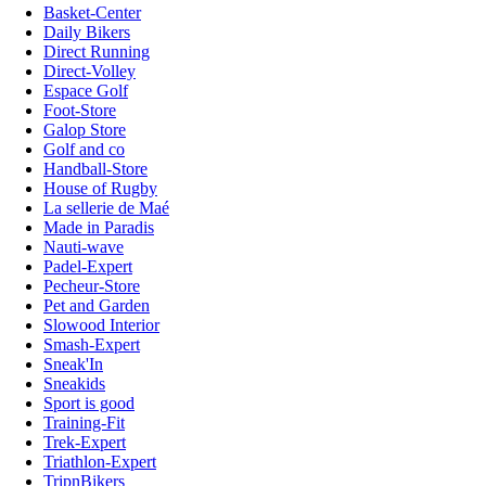
Basket-Center
Daily Bikers
Direct Running
Direct-Volley
Espace Golf
Foot-Store
Galop Store
Golf and co
Handball-Store
House of Rugby
La sellerie de Maé
Made in Paradis
Nauti-wave
Padel-Expert
Pecheur-Store
Pet and Garden
Slowood Interior
Smash-Expert
Sneak'In
Sneakids
Sport is good
Training-Fit
Trek-Expert
Triathlon-Expert
TripnBikers