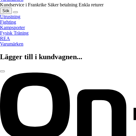
Kundservice i Frankrike
Säker betalning
Enkla returer
Sök
Utrustning
Fighting
Kampsporter
Fysisk Träning
REA
Varumärken
Lägger till i kundvagnen...