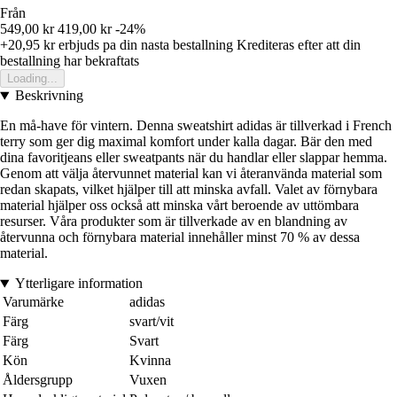
Från
549,00 kr
419,00 kr
-24%
+20,95 kr
erbjuds pa din nasta bestallning
Krediteras efter att din
bestallning har bekraftats
Loading...
Beskrivning
En må-have för vintern. Denna sweatshirt adidas är tillverkad i French
terry som ger dig maximal komfort under kalla dagar. Bär den med
dina favoritjeans eller sweatpants när du handlar eller slappar hemma.
Genom att välja återvunnet material kan vi återanvända material som
redan skapats, vilket hjälper till att minska avfall. Valet av förnybara
material hjälper oss också att minska vårt beroende av uttömbara
resurser. Våra produkter som är tillverkade av en blandning av
återvunna och förnybara material innehåller minst 70 % av dessa
material.
Ytterligare information
Varumärke
adidas
Färg
svart/vit
Färg
Svart
Kön
Kvinna
Åldersgrupp
Vuxen