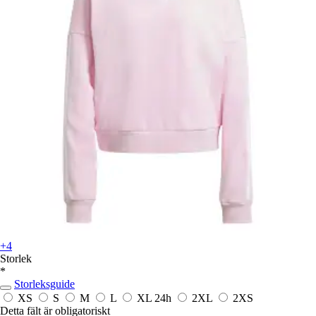
+4
Storlek
*
Storleksguide
XS
S
M
L
XL
24h
2XL
2XS
Detta fält är obligatoriskt