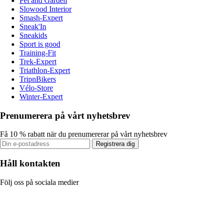
Pet and Garden
Slowood Interior
Smash-Expert
Sneak'In
Sneakids
Sport is good
Training-Fit
Trek-Expert
Triathlon-Expert
TripnBikers
Vélo-Store
Winter-Expert
Prenumerera på vårt nyhetsbrev
Få 10 % rabatt när du prenumererar på vårt nyhetsbrev
Registrera dig
Håll kontakten
Följ oss på sociala medier