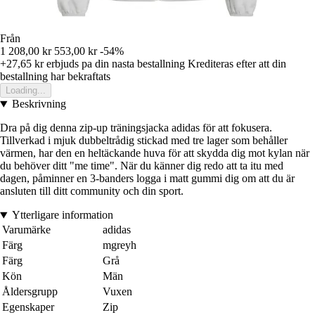
Från
1 208,00 kr
553,00 kr
-54%
+27,65 kr
erbjuds pa din nasta bestallning
Krediteras efter att din
bestallning har bekraftats
Loading...
Beskrivning
Dra på dig denna zip-up träningsjacka adidas för att fokusera.
Tillverkad i mjuk dubbeltrådig stickad med tre lager som behåller
värmen, har den en heltäckande huva för att skydda dig mot kylan när
du behöver ditt "me time". När du känner dig redo att ta itu med
dagen, påminner en 3-banders logga i matt gummi dig om att du är
ansluten till ditt community och din sport.
Ytterligare information
Varumärke
adidas
Färg
mgreyh
Färg
Grå
Kön
Män
Åldersgrupp
Vuxen
Egenskaper
Zip