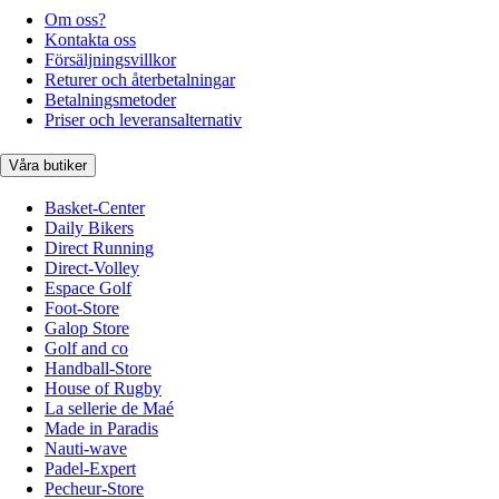
Om oss?
Kontakta oss
Försäljningsvillkor
Returer och återbetalningar
Betalningsmetoder
Priser och leveransalternativ
Våra butiker
Basket-Center
Daily Bikers
Direct Running
Direct-Volley
Espace Golf
Foot-Store
Galop Store
Golf and co
Handball-Store
House of Rugby
La sellerie de Maé
Made in Paradis
Nauti-wave
Padel-Expert
Pecheur-Store