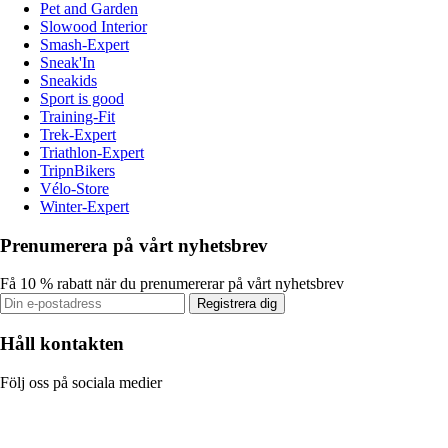
Pet and Garden
Slowood Interior
Smash-Expert
Sneak'In
Sneakids
Sport is good
Training-Fit
Trek-Expert
Triathlon-Expert
TripnBikers
Vélo-Store
Winter-Expert
Prenumerera på vårt nyhetsbrev
Få 10 % rabatt när du prenumererar på vårt nyhetsbrev
Registrera dig
Håll kontakten
Följ oss på sociala medier