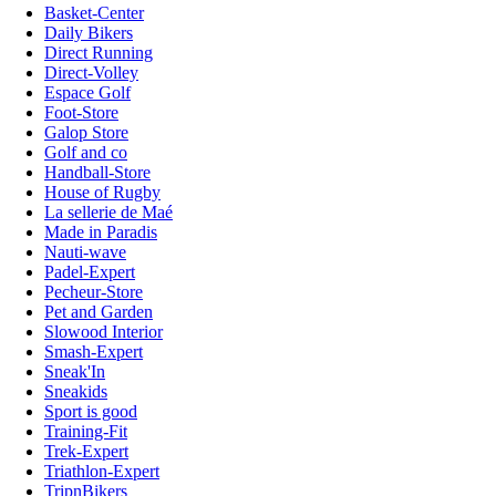
Basket-Center
Daily Bikers
Direct Running
Direct-Volley
Espace Golf
Foot-Store
Galop Store
Golf and co
Handball-Store
House of Rugby
La sellerie de Maé
Made in Paradis
Nauti-wave
Padel-Expert
Pecheur-Store
Pet and Garden
Slowood Interior
Smash-Expert
Sneak'In
Sneakids
Sport is good
Training-Fit
Trek-Expert
Triathlon-Expert
TripnBikers