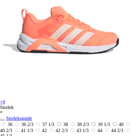
+0
Storlek
*
Storleksguide
36
36 2/3
37 1/3
38
38 2/3
39 1/3
40
40 2/3
41 1/3
42
42 2/3
43 1/3
44
44 2/3
45 1/3