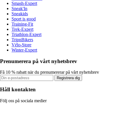
Smash-Expert
Sneak'In
Sneakids
Sport is good
Training-Fit
Trek-Expert
Triathlon-Expert
TripnBikers
Vélo-Store
Winter-Expert
Prenumerera på vårt nyhetsbrev
Få 10 % rabatt när du prenumererar på vårt nyhetsbrev
Registrera dig
Håll kontakten
Följ oss på sociala medier