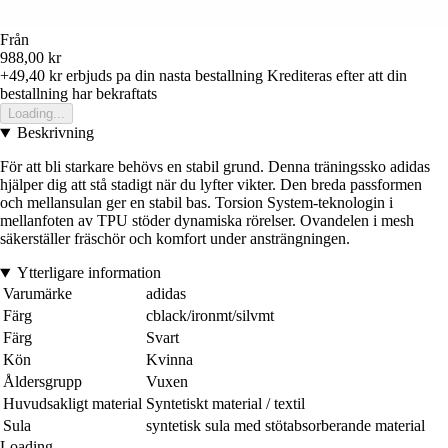
Från
988,00 kr
+49,40 kr
erbjuds pa din nasta bestallning
Krediteras efter att din
bestallning har bekraftats
Loading...
Beskrivning
För att bli starkare behövs en stabil grund. Denna träningssko adidas
hjälper dig att stå stadigt när du lyfter vikter. Den breda passformen
och mellansulan ger en stabil bas. Torsion System-teknologin i
mellanfoten av TPU stöder dynamiska rörelser. Ovandelen i mesh
säkerställer fräschör och komfort under ansträngningen.
Ytterligare information
Varumärke
adidas
Färg
cblack/ironmt/silvmt
Färg
Svart
Kön
Kvinna
Åldersgrupp
Vuxen
Huvudsakligt material
Syntetiskt material / textil
Sula
syntetisk sula med stötabsorberande material
Loading...