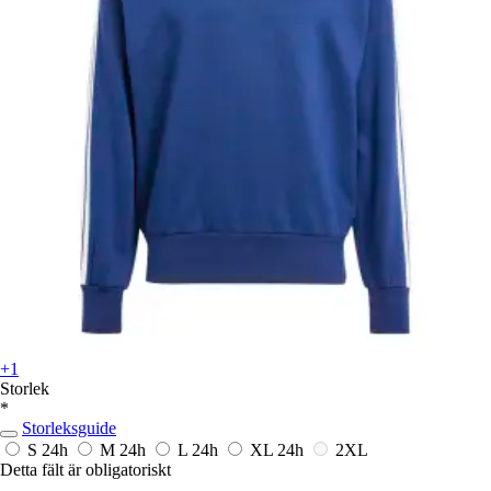
+1
Storlek
*
Storleksguide
S
24h
M
24h
L
24h
XL
24h
2XL
Detta fält är obligatoriskt