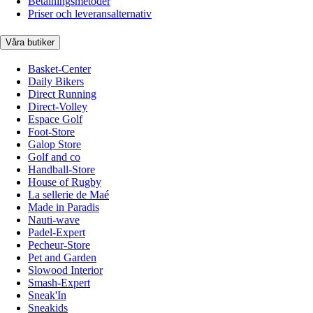
Betalningsmetoder
Priser och leveransalternativ
Våra butiker
Basket-Center
Daily Bikers
Direct Running
Direct-Volley
Espace Golf
Foot-Store
Galop Store
Golf and co
Handball-Store
House of Rugby
La sellerie de Maé
Made in Paradis
Nauti-wave
Padel-Expert
Pecheur-Store
Pet and Garden
Slowood Interior
Smash-Expert
Sneak'In
Sneakids