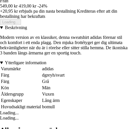
Från
549,00 kr
419,00 kr
-24%
+20,95 kr
erbjuds pa din nasta bestallning
Krediteras efter att din
bestallning har bekraftats
Loading...
Beskrivning
Modern version av en klassiker, denna sweatshirt adidas förenar stil
och komfort i ett enda plagg. Den mjuka frottétyget ger dig ultimata
bekvämligheter när du är i rörelse eller sitter stilla hemma. De ikoniska
3 banden längs ärmarna ger en sportig touch.
Ytterligare information
Varumärke
adidas
Färg
dgreyh/svart
Färg
Grå
Kön
Män
Åldersgrupp
Vuxen
Egenskaper
Lång ärm
Huvudsakligt material
bomull
Loading...
Loading...