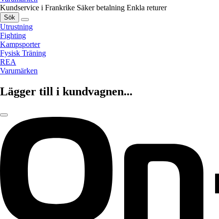
Kundservice i Frankrike
Säker betalning
Enkla returer
Sök
Utrustning
Fighting
Kampsporter
Fysisk Träning
REA
Varumärken
Lägger till i kundvagnen...