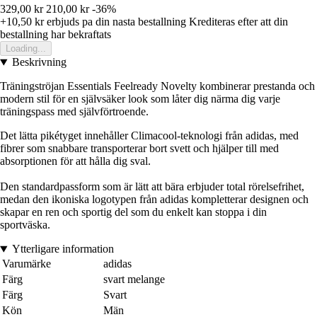
329,00 kr
210,00 kr
-36%
+10,50 kr
erbjuds pa din nasta bestallning
Krediteras efter att din
bestallning har bekraftats
Loading...
Beskrivning
Träningströjan Essentials Feelready Novelty kombinerar prestanda och
modern stil för en självsäker look som låter dig närma dig varje
träningspass med självförtroende.
Det lätta pikétyget innehåller Climacool-teknologi från adidas, med
fibrer som snabbare transporterar bort svett och hjälper till med
absorptionen för att hålla dig sval.
Den standardpassform som är lätt att bära erbjuder total rörelsefrihet,
medan den ikoniska logotypen från adidas kompletterar designen och
skapar en ren och sportig del som du enkelt kan stoppa i din
sportväska.
Ytterligare information
Varumärke
adidas
Färg
svart melange
Färg
Svart
Kön
Män