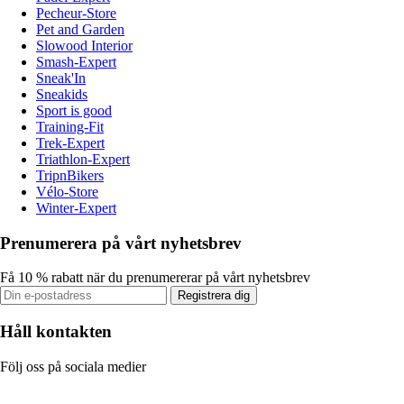
Pecheur-Store
Pet and Garden
Slowood Interior
Smash-Expert
Sneak'In
Sneakids
Sport is good
Training-Fit
Trek-Expert
Triathlon-Expert
TripnBikers
Vélo-Store
Winter-Expert
Prenumerera på vårt nyhetsbrev
Få 10 % rabatt när du prenumererar på vårt nyhetsbrev
Registrera dig
Håll kontakten
Följ oss på sociala medier