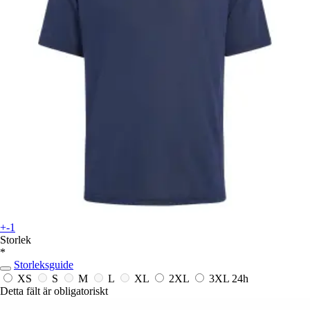
+-1
Storlek
*
Storleksguide
XS
S
M
L
XL
2XL
3XL
24h
Detta fält är obligatoriskt