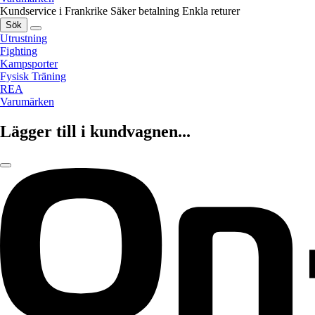
Kundservice i Frankrike
Säker betalning
Enkla returer
Sök
Utrustning
Fighting
Kampsporter
Fysisk Träning
REA
Varumärken
Lägger till i kundvagnen...