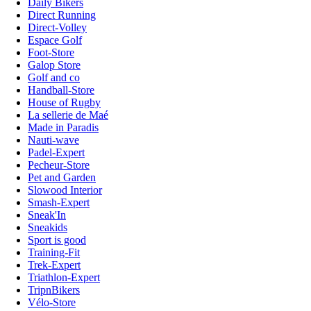
Daily Bikers
Direct Running
Direct-Volley
Espace Golf
Foot-Store
Galop Store
Golf and co
Handball-Store
House of Rugby
La sellerie de Maé
Made in Paradis
Nauti-wave
Padel-Expert
Pecheur-Store
Pet and Garden
Slowood Interior
Smash-Expert
Sneak'In
Sneakids
Sport is good
Training-Fit
Trek-Expert
Triathlon-Expert
TripnBikers
Vélo-Store