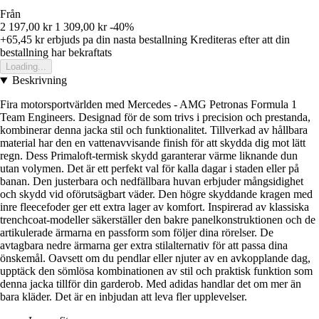
Från
2 197,00 kr
1 309,00 kr
-40%
+65,45 kr
erbjuds pa din nasta bestallning
Krediteras efter att din
bestallning har bekraftats
Loading...
Beskrivning
Fira motorsportvärlden med Mercedes - AMG Petronas Formula 1
Team Engineers. Designad för de som trivs i precision och prestanda,
kombinerar denna jacka stil och funktionalitet. Tillverkad av hållbara
material har den en vattenavvisande finish för att skydda dig mot lätt
regn. Dess Primaloft-termisk skydd garanterar värme liknande dun
utan volymen. Det är ett perfekt val för kalla dagar i staden eller på
banan. Den justerbara och nedfällbara huvan erbjuder mångsidighet
och skydd vid oförutsägbart väder. Den högre skyddande kragen med
inre fleecefoder ger ett extra lager av komfort. Inspirerad av klassiska
trenchcoat-modeller säkerställer den bakre panelkonstruktionen och de
artikulerade ärmarna en passform som följer dina rörelser. De
avtagbara nedre ärmarna ger extra stilalternativ för att passa dina
önskemål. Oavsett om du pendlar eller njuter av en avkopplande dag,
upptäck den sömlösa kombinationen av stil och praktisk funktion som
denna jacka tillför din garderob. Med adidas handlar det om mer än
bara kläder. Det är en inbjudan att leva fler upplevelser.