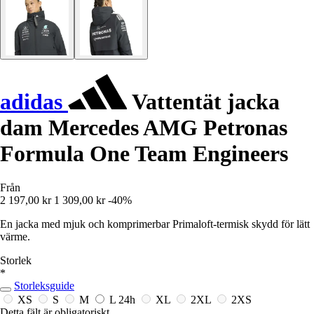
adidas
Vattentät jacka
dam Mercedes AMG Petronas
Formula One Team Engineers
Från
2 197,00 kr
1 309,00 kr
-40%
En jacka med mjuk och komprimerbar Primaloft-termisk skydd för lätt
värme.
Storlek
*
Storleksguide
XS
S
M
L
24h
XL
2XL
2XS
Detta fält är obligatoriskt