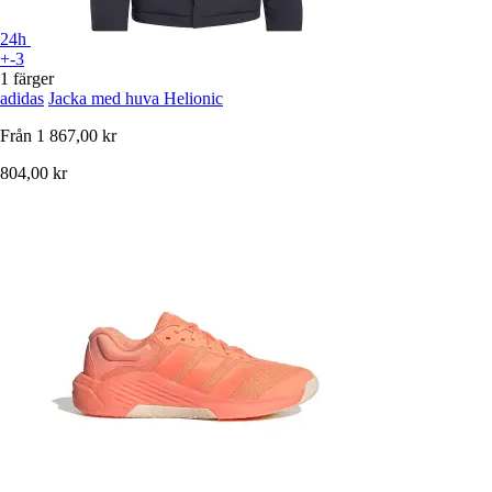
24h
+-3
1 färger
adidas
Jacka med huva Helionic
Från
1 867,00 kr
804,00 kr