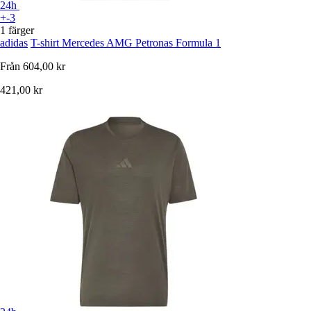
24h
+-3
1 färger
adidas
T-shirt Mercedes AMG Petronas Formula 1
Från
604,00 kr
421,00 kr