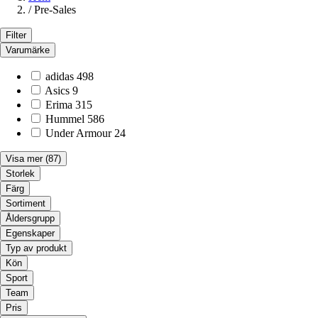
/
Pre-Sales
Filter
Varumärke
adidas
498
Asics
9
Erima
315
Hummel
586
Under Armour
24
Visa mer
(87)
Storlek
Färg
Sortiment
Åldersgrupp
Egenskaper
Typ av produkt
Kön
Sport
Team
Pris