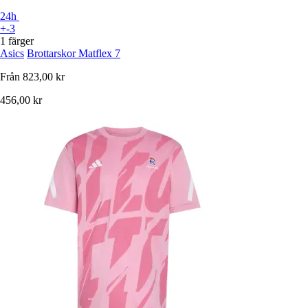
24h
+-3
1 färger
Asics
Brottarskor Matflex 7
Från
823,00 kr
456,00 kr