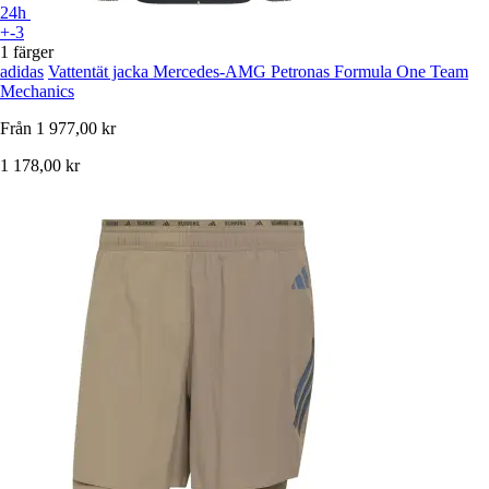
24h
+-3
1 färger
adidas
Vattentät jacka Mercedes-AMG Petronas Formula One Team
Mechanics
Från
1 977,00 kr
1 178,00 kr