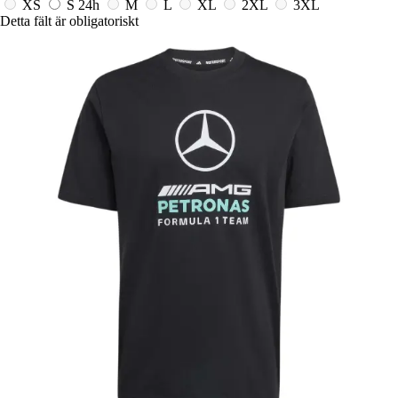
XS
S
24h
M
L
XL
2XL
3XL
Detta fält är obligatoriskt