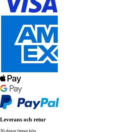
Leverans och retur
30 dagar öppet köp