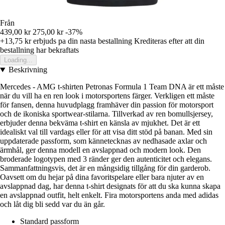
Från
439,00 kr
275,00 kr
-37%
+13,75 kr
erbjuds pa din nasta bestallning
Krediteras efter att din
bestallning har bekraftats
Loading...
Beskrivning
Mercedes - AMG t-shirten Petronas Formula 1 Team DNA är ett måste
när du vill ha en ren look i motorsportens färger. Verkligen ett måste
för fansen, denna huvudplagg framhäver din passion för motorsport
och de ikoniska sportwear-stilarna. Tillverkad av ren bomullsjersey,
erbjuder denna bekväma t-shirt en känsla av mjukhet. Det är ett
idealiskt val till vardags eller för att visa ditt stöd på banan. Med sin
uppdaterade passform, som kännetecknas av nedhasade axlar och
ärmhål, ger denna modell en avslappnad och modern look. Den
broderade logotypen med 3 ränder ger den autenticitet och elegans.
Sammanfattningsvis, det är en mångsidig tillgång för din garderob.
Oavsett om du hejar på dina favoritspelare eller bara njuter av en
avslappnad dag, har denna t-shirt designats för att du ska kunna skapa
en avslappnad outfit, helt enkelt. Fira motorsportens anda med adidas
och låt dig bli sedd var du än går.
Standard passform