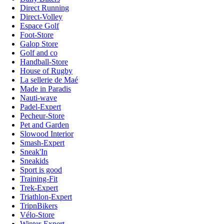
Direct Running
Direct-Volley
Espace Golf
Foot-Store
Galop Store
Golf and co
Handball-Store
House of Rugby
La sellerie de Maé
Made in Paradis
Nauti-wave
Padel-Expert
Pecheur-Store
Pet and Garden
Slowood Interior
Smash-Expert
Sneak'In
Sneakids
Sport is good
Training-Fit
Trek-Expert
Triathlon-Expert
TripnBikers
Vélo-Store
Winter-Expert