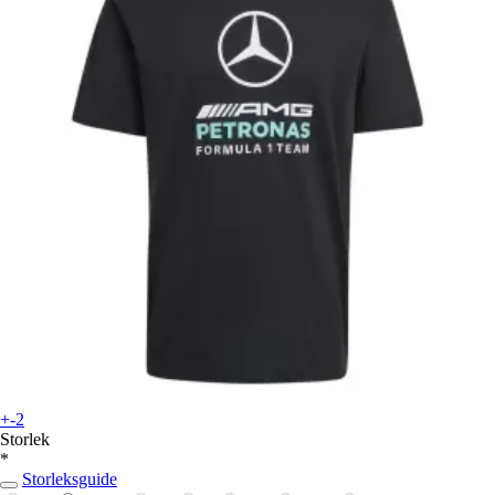
+-2
Storlek
*
Storleksguide