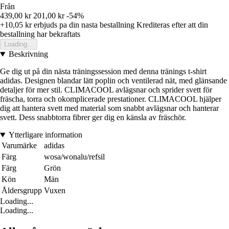
Från
439,00 kr
201,00 kr
-54%
+10,05 kr
erbjuds pa din nasta bestallning
Krediteras efter att din
bestallning har bekraftats
Loading...
Beskrivning
Ge dig ut på din nästa träningssession med denna tränings t-shirt
adidas. Designen blandar lätt poplin och ventilerad nät, med glänsande
detaljer för mer stil. CLIMACOOL avlägsnar och sprider svett för
fräscha, torra och okomplicerade prestationer. CLIMACOOL hjälper
dig att hantera svett med material som snabbt avlägsnar och hanterar
svett. Dess snabbtorra fibrer ger dig en känsla av fräschör.
Ytterligare information
Varumärke
adidas
Färg
wosa/wonalu/refsil
Färg
Grön
Kön
Män
Åldersgrupp
Vuxen
Loading...
Loading...