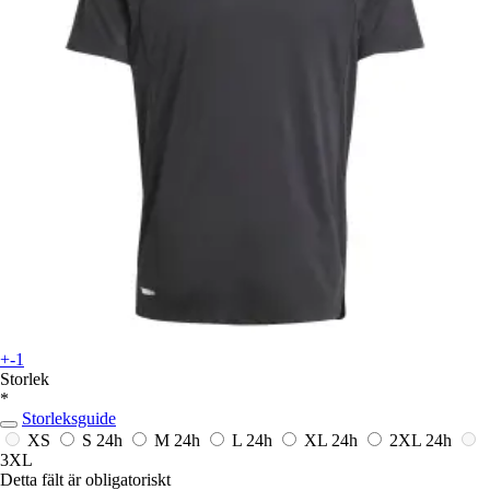
+-1
Storlek
*
Storleksguide
XS
S
24h
M
24h
L
24h
XL
24h
2XL
24h
3XL
Detta fält är obligatoriskt