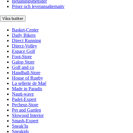
Betalningsmetoder
Priser och leveransalternativ
Våra butiker
Basket-Center
Daily Bikers
Direct Running
Direct-Volley
Espace Golf
Foot-Store
Galop Store
Golf and co
Handball-Store
House of Rugby
La sellerie de Maé
Made in Paradis
Nauti-wave
Padel-Expert
Pecheur-Store
Pet and Garden
Slowood Interior
Smash-Expert
Sneak'In
Sneakids