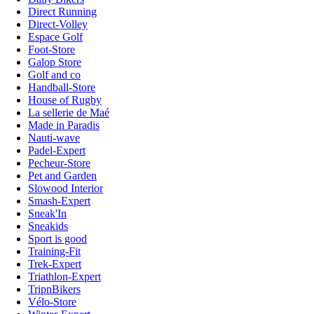
Direct Running
Direct-Volley
Espace Golf
Foot-Store
Galop Store
Golf and co
Handball-Store
House of Rugby
La sellerie de Maé
Made in Paradis
Nauti-wave
Padel-Expert
Pecheur-Store
Pet and Garden
Slowood Interior
Smash-Expert
Sneak'In
Sneakids
Sport is good
Training-Fit
Trek-Expert
Triathlon-Expert
TripnBikers
Vélo-Store