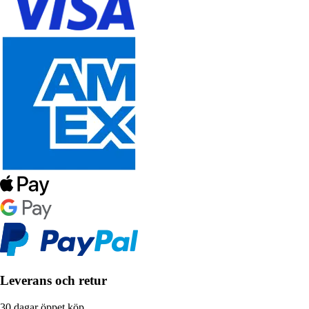
Leverans och retur
30 dagar öppet köp