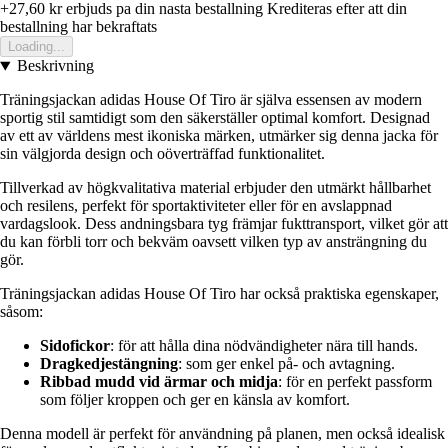
+27,60 kr
erbjuds pa din nasta bestallning
Krediteras efter att din
bestallning har bekraftats
Loading...
Beskrivning
Träningsjackan adidas House Of Tiro är själva essensen av modern
sportig stil samtidigt som den säkerställer optimal komfort. Designad
av ett av världens mest ikoniska märken, utmärker sig denna jacka för
sin välgjorda design och oöverträffad funktionalitet.
Tillverkad av högkvalitativa material erbjuder den utmärkt hållbarhet
och resilens, perfekt för sportaktiviteter eller för en avslappnad
vardagslook. Dess andningsbara tyg främjar fukttransport, vilket gör att
du kan förbli torr och bekväm oavsett vilken typ av ansträngning du
gör.
Träningsjackan adidas House Of Tiro har också praktiska egenskaper,
såsom:
Sidofickor
: för att hålla dina nödvändigheter nära till hands.
Dragkedjestängning
: som ger enkel på- och avtagning.
Ribbad mudd vid ärmar och midja
: för en perfekt passform
som följer kroppen och ger en känsla av komfort.
Denna modell är perfekt för användning på planen, men också idealisk