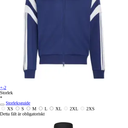
+-2
Storlek
*
Storleksguide
XS
S
M
L
XL
2XL
2XS
Detta fält är obligatoriskt