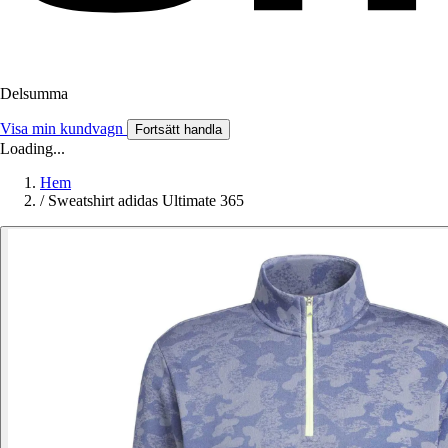
Delsumma
Visa min kundvagn
Fortsätt handla
Loading...
Hem
/
Sweatshirt adidas Ultimate 365