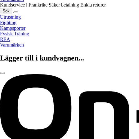
Kundservice i Frankrike
Säker betalning
Enkla returer
Sök
Utrustning
Fighting
Kampsporter
Fysisk Träning
REA
Varumärken
Lägger till i kundvagnen...